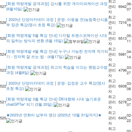
최고
[회원 역량계발 공개과정] 강사를 위한 게이미피케이션 과정
06-
527
관리
6942
(6월10일)
07
자
최고
[ 2023년 단양아카데미 과정 ] 운영- 이동필 전)농림축산식품
05-
526
관리
7216
부 장관 특강(명사 초청 특강)
18
자
최고
[회원 역량계발 5월 특강 안내] 디지털 트랜스포메이션 시대
05-
525
관리
6513
의 일하는 방식의 변환 (5월 15일)
11
자
최고
[회원 역량계발 4월 특강 안내] 누구나 가능한 전자책 작가되
04-
524
관리
5981
기 - 전자책 잘 쓰는 법 - (4월17일)
14
자
최고
[회원 역량계발 공개과정] 최고의 학습을 이끄는 퀀텀교수법
03-
523
관리
4796
과정 (4월8일)
27
자
최고
[ 2023년 단양아카데미 과정 ] 운영- 김정운 교수 특강(명사
03-
522
관리
6938
초청 특강)
08
자
최고
[회원 역량계발 3월 특강 안내] DX대항해 시대 '슬기로운
03-
521
관리
5278
chatGPTer' 되기 (3월 20일)
07
자
최고
★2023년 연회비 납부자 명단 (2023년 12월 31일까지)★
02-
520
관리
6405
22
자
최고
02-