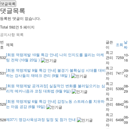
댓글목록
댓글목록
등록된 댓글이 없습니다.
Total 592건
5 페이지
공지사항 목록
번
글쓴
날
제목
조회
호
이
짜
최고
[회원 역량계발 10월 특강 안내] 나의 인지도를 올리는 마케
10-
532
관리
7259
팅 전략 (10월 23일 )
16
자
최고
[회원 역량계발 9월 특강 안내] 불경기·불확실성 시대를 대비
09-
531
관리
7417
하는 강사들의 재테크 관리 (9월 18일 )
12
자
최고
[회원 역량계발 공개과정] 실질적인 변화를 불러일으키는 심
08-
530
관리
5399
리적 메커니즘과 코칭 대화법 (9월 9일)
29
자
최고
[회원 역량계발 6월 특강 안내] 감정노동 스트레스를 치유하
06-
529
관리
6842
는 마음 공감 (6월 19일)
19
자
최고
06-
제37기 명강사육성과정 일정 및 참가 안내
528
관리
6498
09
자