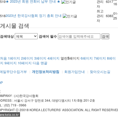
★ 2023년 회원 연회비 납부 안내 ★
519
관리
6317
16
자
최고
01-
2023년 한국강사협회 정기 총회 안내
518
관리
6383
25
자
게시물 검색
검색대상
검색어
필수
검색
처음
1
페이지
2
페이지
3
페이지
4
페이지
열린
5
페이지
6
페이지
7
페이지
8
페이
지
9
페이지
10
페이지
다음
맨끝
메일무단수집거부
개인정보처리방침
회원가입안내
찾아오시는길
OP
OMPANY : (사)한국강사협회
DDRESS : 서울시 강서구 양천로 344, 대방디엠시티 1차 B동 201-2호
L : (02) 719 - 0966
PYRIGHT ⓒ 20018 KOREA LECTURERS’ ASSOCIATION. ALL RIGHT RESERVE
ww.kela.co.kr