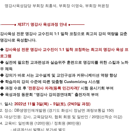
명강사육성담당 부회장 최홍석, 부회장 이영숙, 부회장 허윤정​​
-
-----------● 제37기 명강사 육성과정 안내 ●------------
강사육성 전문 명강사 교수진의 1:1 밀착 코칭으로 최고의 강의 역량을 갖춘
명강사로 육성합니다.
◆
강사육성 전문 명강사 교수진이 1:1 밀착 코칭하는 최고의 명강사 육성 프
로그램
◆ 실전에 필요한 교과편성과 실습위주 훈련으로 명강의를 위한 스킬과 노하
우 체득
◆ 강의가 바로 서는 교수설계 및 교안구성과 커뮤니케이션 역량 향상
◆ 학습자의 강의 수준에 따른 맞춤형 Customizing 시스템
◆ 과정 수료 후
'전문강사 자격(등록 민간자격)'
시험 응시기회 부여
◆ 육성과정 동문회 “명강사 강의경연대회” 출전자격 부여
1.
일시:
2022년 11월 3일(목) ~ 5일(토), (2박3일 과정)
2. 장소: DB생명인재개발원 (경기도 화성시 정남면 괘랑보통길 150)
3. 대상/인원: 강사, 교육담당자, 협회 회원 및 일반인 / 20명(선착순 마감)
4. 교육비: 일반회원 (120만원) / 정회원 (80만원)
- 세금계산서 발행시 부가세 별도